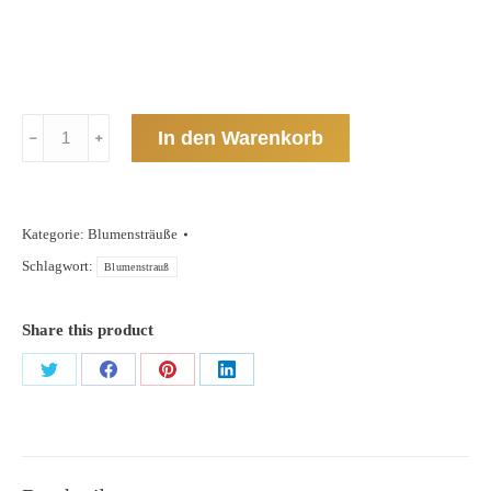
Rosenstrauß
In den Warenkorb
Menge
Kategorie:
Blumensträuße
Schlagwort:
Blumenstrauß
Share this product
Teilen
Teilen
Teilen
Teilen
Schaltflächen
Schaltflächen
Schaltflächen
Schaltflächen