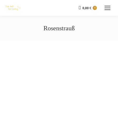
0,00
€
0
Rosenstrauß