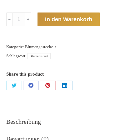
Pflanzen
In den Warenkorb
aus
der
Kategorie:
Blumengestecke
Region
Schlagwort:
Blumenstrauß
Menge
Share this product
Teilen
Teilen
Teilen
Teilen
Schaltflächen
Schaltflächen
Schaltflächen
Schaltflächen
Beschreibung
Bewertungen (0)