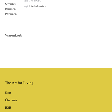
inkl. 7 % MwSt.
Lieferkosten
zzgl.
Warenkorb
The Art for Living
Start
Über uns
B2B